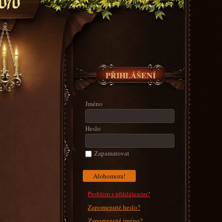
010
PŘIHLÁŠENÍ
Jméno
Heslo
Zapamatovat
Problém s přihlášením?
Zapomenuté heslo?
Zapomenuté jméno?