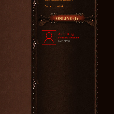
Vytvořit účet
ONLINE (1)
Astrid King
Studentka Nebelvíru
Nebelvír