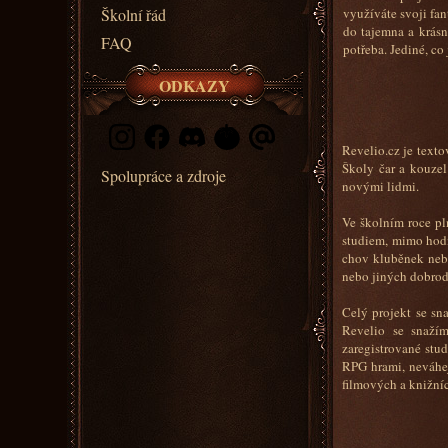
Školní řád
využíváte svoji fan
do tajemna a krásn
FAQ
potřeba. Jediné, co 
ODKAZY
Revelio.cz je texto
Školy čar a kouzel
Spolupráce a zdroje
novými lidmi.
Ve školním roce pl
studiem, mimo hodi
chov kluběnek nebo
nebo jiných dobrod
Celý projekt se s
Revelio se snaží
zaregistrované stu
RPG hrami, neváhej
filmových a knižníc